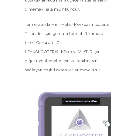
kulaklıkları kullanarak gelen tıslama sesini
dinlemek hala mümkündür.
Tam ekranda Min.-Maks.-Merkez imleçlerle
T ° analizi için gömülü termal IR kamera
(-10 ° C> + 400 ° C).
LEAKSHOOTER®LKS1000-V2+T IR için,
diğer uygulamalar için kullanılmasını
sağlayan çeşitli aksesuarlar mevcuttur.