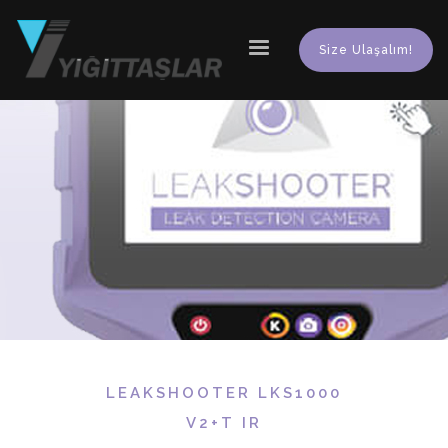
Size Ulaşalım!
LEAKSHOOTER LKS1000
V2+T IR