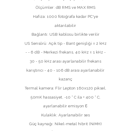
Ölçümler: dB RMS ve MAX RMS
Hafıza: 1000 fotoğrafa kadar PC'ye
aktarılabilir
Bağlantı: USB kablosu birlikte verilir
US Sensörü: Açık tip - Bant genişliği ± 2 kHz
- - 6 dB - Merkezi frekans, 40 kHz ± 1 kHz -
30 - 50 kHz arası ayarlanabilir frekans
karıştırıcı - 40 - 106 dB arası ayarlanabilir
kazanç
Termal kamera: Flir Lepton 160x120 piksel,
50mK hassasiyet, -10 ° C ila + 400 ° C,
ayarlanabilir emisyon Ɛ
Kulaklık: Ayarlanabilir ses
Güç kaynağı: Nikel-metal hibrit (NiMH)