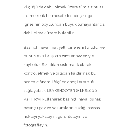
küçüğü de dahil olmak üzere tüm sızıntıları
20 metrelik bir mesafeden bir şırınga
iğnesinin boyutundan büyük olmayanlar da
dahil olmak üzere bulabilir.
Basınçlı hava, maliyetli bir enerji türüdür ve
bunun %20 ila 40'ı sızıntılar nedeniyle
kaybolur. Sızıntıları sistematik olarak
kontrol etmek ve ortadan kaldırmak bu
nedenle önemli ölçüde enerji tasarrufu
sağlayabilir. LEAKSHOOTER® LKS1000-
V2+T IR'yi kullanarak basınçlı hava, buhar,
basınçlı gaz ve vakumların sızdığı hassas
noktayı yakalayın, görüntüleyin ve
fotoğraflayın.