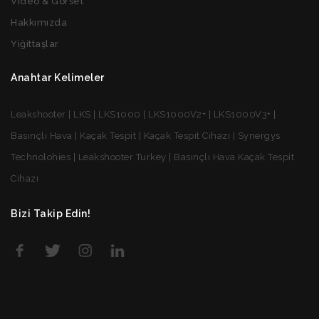
Video & Görsel
Hakkımızda
Yiğittaşlar
Anahtar Kelimeler
Leakshooter | LKS | LKS1000 | LKS1000V2+ | LKS1000V3+ |
Basınçlı Hava | Kaçak Tespit | Kaçak Tespit Cihazı | Synergys
Technolohies | Leakshooter Turkey | Basınçlı Hava Kaçak Tespit
Cihazı
Bizi Takip Edin!