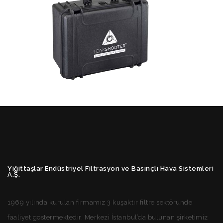
Yiğittaşlar Endüstriyel Filtrasyon ve Basınçlı Hava Sistemleri
A.Ş.
1969 yılında kurulan firmamız 3 kuşaktır filtre sektöründe
faaliyet göstermektedir. Merkezi İstanbul’da bulunan şirketimiz