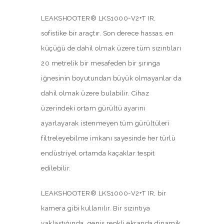
LEAKSHOOTER® LKS1000-V2+T IR,
sofistike bir araçtır. Son derece hassas, en
küçüğü de dahil olmak üzere tüm sızıntıları
20 metrelik bir mesafeden bir şırınga
iğnesinin boyutundan büyük olmayanlar da
dahil olmak üzere bulabilir. Cihaz
üzerindeki ortam gürültü ayarını
ayarlayarak istenmeyen tüm gürültüleri
filtreleyebilme imkanı sayesinde her türlü
endüstriyel ortamda kaçaklar tespit
edilebilir.
LEAKSHOOTER® LKS1000-V2+T IR, bir
kamera gibi kullanılır. Bir sızıntıya
yaklaştığında, geniş renkli ekranda dinamik