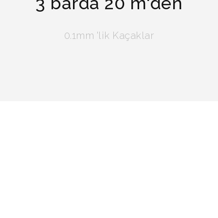
3 barda 20 m'den
0.1mm 'lik Kaçaklar