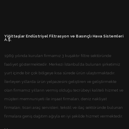
Yiğittaşlar Endüstriyel Filtrasyon ve Basınçlı Hava Sistemleri
A.Ş.
1969 yılında kurulan firmamız 3 kuşaktır filtre sektöründe
faaliyet göstermektedir. Merkezi İstanbul’da bulunan şirketimiz
yurt içinde bir çok bölgeye kısa sürede ürün ulaştırmaktadır.
İlerleyen yıllarda ürün yelpazesini geliştiren ve geliştirmekte
olan firmamız yılların vermiş olduğu tecrübeyi kaliteli hizmet ve
müşteri memnuniyeti ile inşaat firmaları, deniz nakliyat
firmaları, ticari araç servisleri, tekstil ve ilaç sektöründe bulunan
firmalara geniş dağıtım ağıyla en iyi şekilde hizmet vermektedir.