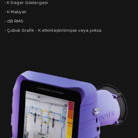
• K Değer Göstergesi
• K Maliyet
• dB RMS
• Çubuk Grafik - K etkinleştirilmişse veya yoksa