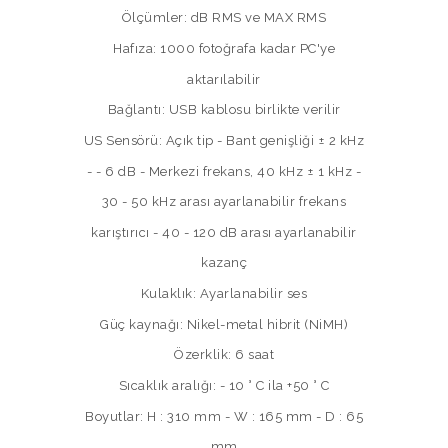
Ölçümler: dB RMS ve MAX RMS
Hafıza: 1000 fotoğrafa kadar PC'ye
aktarılabilir
Bağlantı: USB kablosu birlikte verilir
US Sensörü: Açık tip - Bant genişliği ± 2 kHz
- - 6 dB - Merkezi frekans, 40 kHz ± 1 kHz -
30 - 50 kHz arası ayarlanabilir frekans
karıştırıcı - 40 - 120 dB arası ayarlanabilir
kazanç
Kulaklık: Ayarlanabilir ses
Güç kaynağı: Nikel-metal hibrit (NiMH)
Özerklik: 6 saat
Sıcaklık aralığı: - 10 ° C ila +50 ° C
Boyutlar: H : 310 mm - W : 165 mm - D : 65
mm