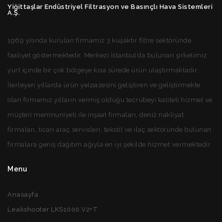
Yiğittaşlar Endüstriyel Filtrasyon ve Basınçlı Hava Sistemleri
A.Ş.
1969 yılında kurulan firmamız 3 kuşaktır filtre sektöründe
faaliyet göstermektedir. Merkezi İstanbul’da bulunan şirketimiz
yurt içinde bir çok bölgeye kısa sürede ürün ulaştırmaktadır.
İlerleyen yıllarda ürün yelpazesini geliştiren ve geliştirmekte
olan firmamız yılların vermiş olduğu tecrübeyi kaliteli hizmet ve
müşteri memnuniyeti ile inşaat firmaları, deniz nakliyat
firmaları, ticari araç servisleri, tekstil ve ilaç sektöründe bulunan
firmalara geniş dağıtım ağıyla en iyi şekilde hizmet vermektedir.
Menu
Anasayfa
Leakshooter LKS1000 V2+T