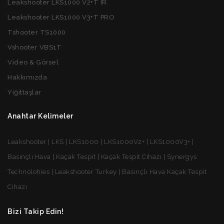
Leakshooter LKS1000 V2+T IR
Leakshooter LKS1000 V3+T PRO
Tshooter TS1000
Vshooter VBS1T
Video & Görsel
Hakkımızda
Yiğittaşlar
Anahtar Kelimeler
Leakshooter | LKS | LKS1000 | LKS1000V2+ | LKS1000V3+ |
Basınçlı Hava | Kaçak Tespit | Kaçak Tespit Cihazı | Synergys
Technolohies | Leakshooter Turkey | Basınçlı Hava Kaçak Tespit
Cihazı
Bizi Takip Edin!