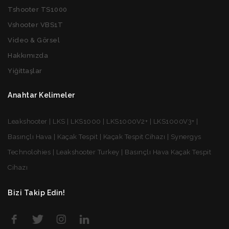
Tshooter TS1000
Vshooter VBS1T
Video & Görsel
Hakkımızda
Yiğittaşlar
Anahtar Kelimeler
Leakshooter | LKS | LKS1000 | LKS1000V2+ | LKS1000V3+ |
Basınçlı Hava | Kaçak Tespit | Kaçak Tespit Cihazı | Synergys
Technolohies | Leakshooter Turkey | Basınçlı Hava Kaçak Tespit
Cihazı
Bizi Takip Edin!